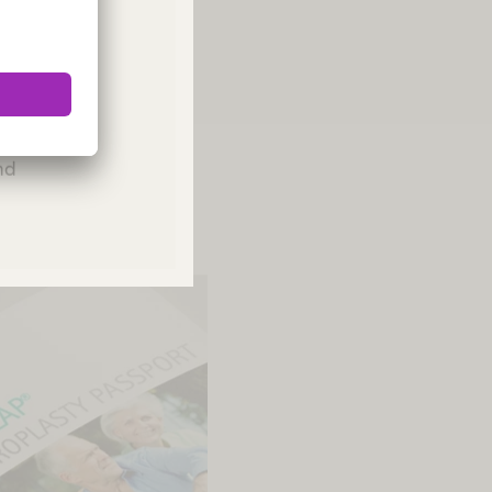
a web internacional
ies or
Please
and