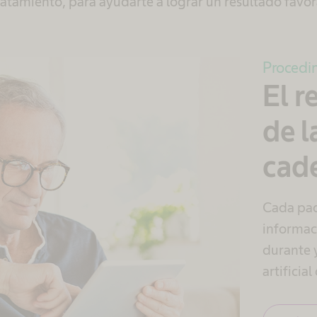
ratamiento, para ayudarte a lograr un resultado favor
Procedi
El r
de l
cade
Cada paci
informac
durante 
artificial