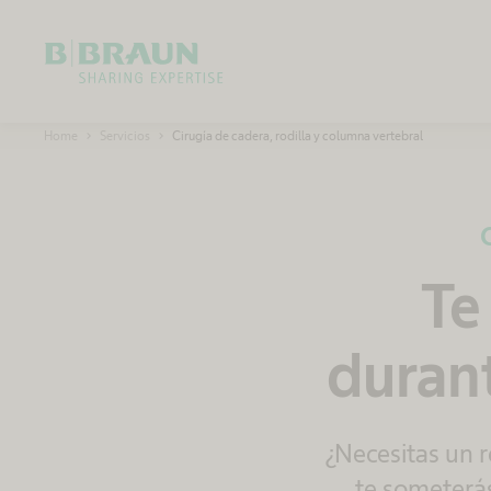
OK
B
Home
Servicios
Cirugía de cadera, rodilla y columna vertebral
.
B
r
a
u
n
S
h
a
Te
r
i
n
g
durant
E
x
p
e
r
t
i
¿Necesitas un r
s
e
te someterá