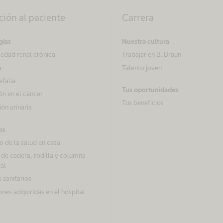
ción al paciente
Carrera
gías
Nuestra cultura
edad renal crónica
Trabajar en B. Braun
a
Talento joven
efalia
Tus oportunidades
ón en el cáncer
Tus beneficios
ón urinaria
os
 de la salud en casa
 de cadera, rodilla y columna
al
 sanitarios
ones adquiridas en el hospital