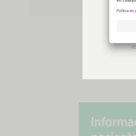
Not a
regio
co
Informac