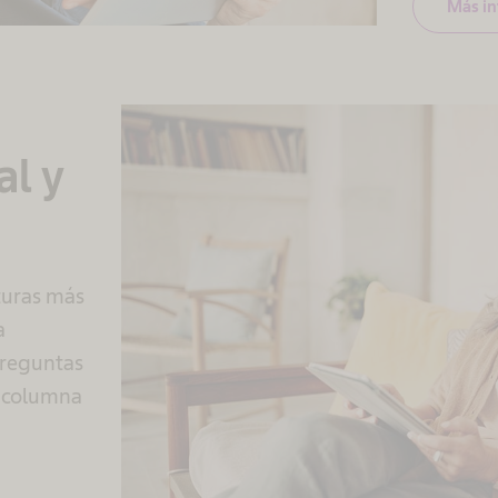
Más i
al y
turas más
a
preguntas
a columna