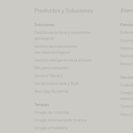
Productos y Soluciones
Aten
Soluciones
Patolo
Gestión de activos y suministros
Enferm
quirúrgicos
Estom
Gestión de tratamientos
Hidroc
oncohematológicos
Nutrici
Gestión inteligente de la infusión
Retenci
Kits personalizados
Servicio Técnico
Servici
Socios industriales y B2B
Cuidado
Aesculap Academy
Cirugía
vertebr
Terapias
Centros
Cirugía de columna
Infecci
Cirugía mínimamente invasiva
Cirugía ortopédica