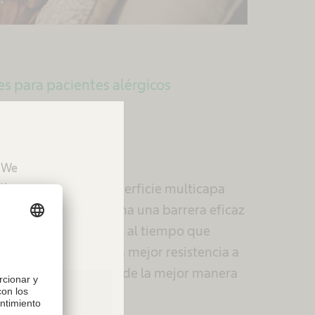
s para pacientes alérgicos
pas para
tegerte
. We
tion.
recubrimiento de superficie multicapa
antes de rodilla forma una barrera eficaz
s reacciones alérgicas al tiempo que
na estabilidad y una mejor resistencia a
azos. Para protegerte de la mejor manera