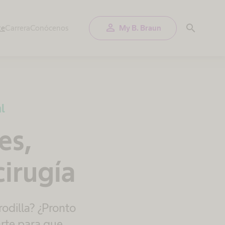
person
search
te
Carrera
Conócenos
My B. Braun
l
es,
cirugía
rodilla? ¿Pronto
rte para que