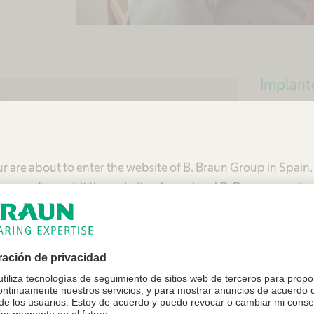
Implante
7 ca
pro
r are about to enter the website of B. Braun Group in Spain
mmend you visit the website of your local B. Braun organiza
Nuestro 
para impl
contra la
Estados Unidos - B. Braun Medical Inc.
proporcio
los arañ
posible.
España - Grupo B. Braun España