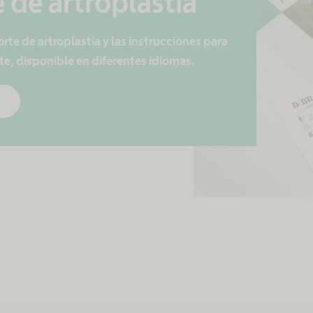
 de artroplastia
te de artroplastia y las instrucciones para
nte, disponible en diferentes idiomas.