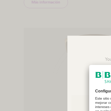
Más información
You
reco