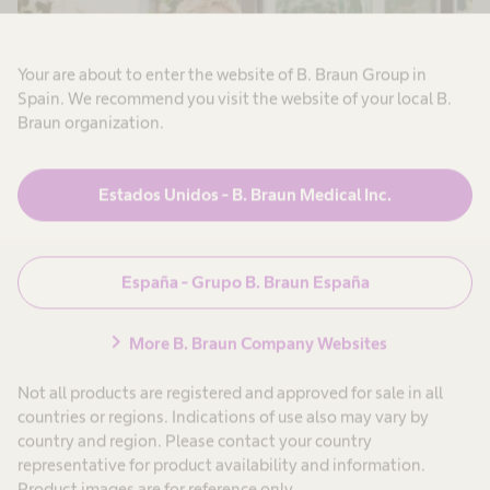
Your are about to enter the website of B. Braun Group in
Spain. We recommend you visit the website of your local B.
Braun organization.
Estados Unidos - B. Braun Medical Inc.
España - Grupo B. Braun España
Cómo vivir
chevron_right
activamente
More B. Braun Company Websites
Not all products are registered and approved for sale in all
Ya has tenido la oportunidad de adaptarte a tu
countries or regions. Indications of use also may vary by
country and region. Please contact your country
estoma. Quizás ya has empezado a tener una
representative for product availability and information.
vida social o profesional activa de nuevo. ¿Pero
Product images are for reference only.