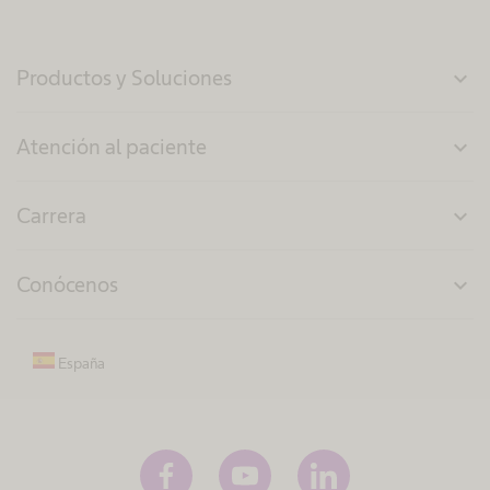
Productos y Soluciones
expand_more
Atención al paciente
expand_more
Carrera
expand_more
Conócenos
expand_more
España