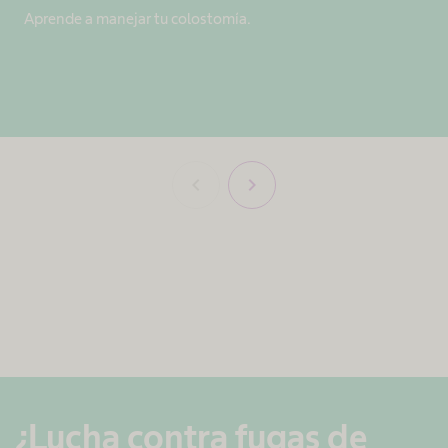
Aprende a manejar tu colostomía.
chevron_left
chevron_right
¿Lucha contra fugas de