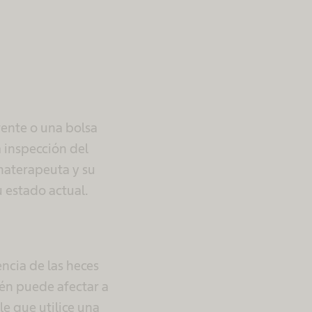
rente o una bolsa
a inspección del
materapeuta y su
u estado actual.
ncia de las heces
ién puede afectar a
e que utilice una