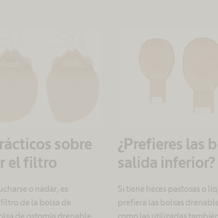
rácticos sobre
¿Prefieres las 
 el filtro
salida inferior?
ucharse o nadar, es
Si tiene heces pastosas o l
filtro de la bolsa de
prefiera las bolsas drenables
bolsa de ostomía drenable.
como las utilizadas también