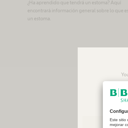
¿Ha aprendido que tendrá un estoma? Aquí
encontrará información general sobre lo que e
un estoma.
You
reco
Una preocupación
posible que teng
bolsas de colos