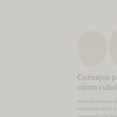
Consejos p
cómo cubrir
Antes de bañarse, d
importante cubrir el 
colostomía o de la 