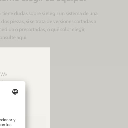
i tiene dudas sobre si elegir un sistema de una
 dos piezas, si se trata de versiones cortadas a
edida o precortadas, o qué color elegir,
onsulte aquí.
. We
tion.
[1]
tener gases.
Es
 ya que todas las
os gases escapen