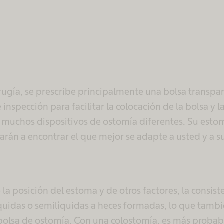
rugía, se prescribe principalmente una bolsa transpa
inspección para facilitar la colocación de la bolsa y l
 muchos dispositivos de ostomía diferentes. Su esto
rán a encontrar el que mejor se adapte a usted y a s
a posición del estoma y de otros factores, la consiste
quidas o semilíquidas a heces formadas, lo que tamb
a bolsa de ostomía. Con una colostomía, es más probabl