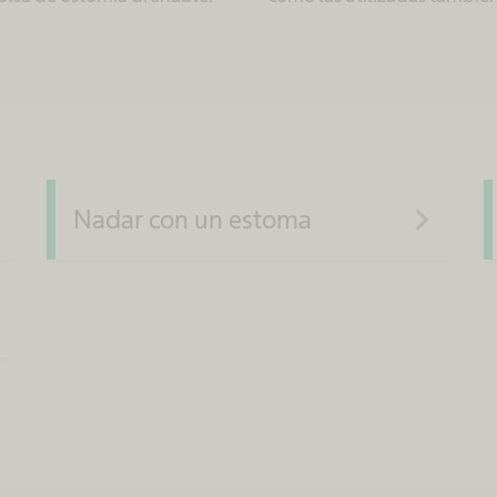
xt
navigate_next
Nadar con un estoma
xt