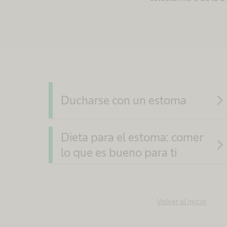
navigate_ne
Ducharse con un estoma
Dieta para el estoma: comer
navigate_ne
lo que es bueno para ti
Volver al inicio