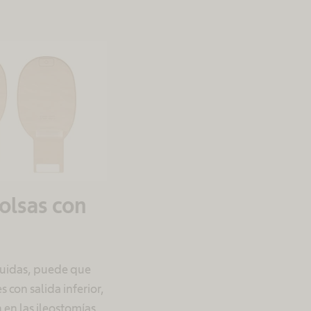
bolsas con
íquidas, puede que
 con salida inferior,
 en las ileostomías.