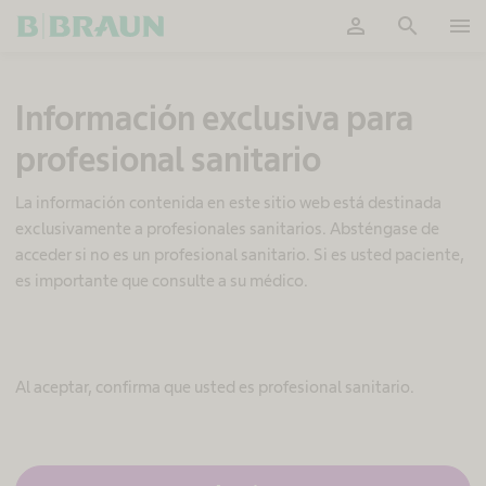
person
search
menu
OK
C
Información exclusiva para
i
r
profesional sanitario
u
g
í
La información contenida en este sitio web está destinada
a
exclusivamente a profesionales sanitarios. Absténgase de
m
acceder si no es un profesional sanitario. Si es usted paciente,
í
es importante que consulte a su médico.
n
i
m
a
m
Al aceptar, confirma que usted es profesional sanitario.
e
n
t
e
i