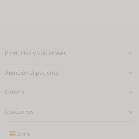
Productos y Soluciones
expand_more
Atención al paciente
expand_more
Carrera
expand_more
Conócenos
expand_more
España