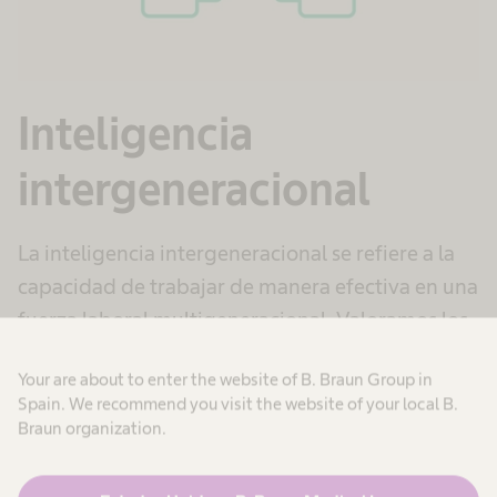
Inteligencia
intergeneracional
La inteligencia intergeneracional se refiere a la
capacidad de trabajar de manera efectiva en una
fuerza laboral multigeneracional. Valoramos los
beneficios de los equipos formados por
Your are about to enter the website of B. Braun Group in
personas de todas las edades para cuestionar
Spain. We recommend you visit the website of your local B.
constructivamente diferentes mentalidades,
Braun organization.
experiencias profesionales y conocimientos, para
establecer continuamente nuevos estándares,