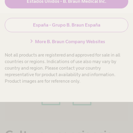
Estados Unidos - B. Braun Medical Inc.
impulsar el cambio y encontrar soluciones
nuevas e innovadoras dentro de nuestra cultura
de trabajo.
España - Grupo B. Braun España
chevron_right
More B. Braun Company Websites
Not all products are registered and approved for sale in all
countries or regions. Indications of use also may vary by
country and region. Please contact your country
representative for product availability and information.
Product images are for reference only.