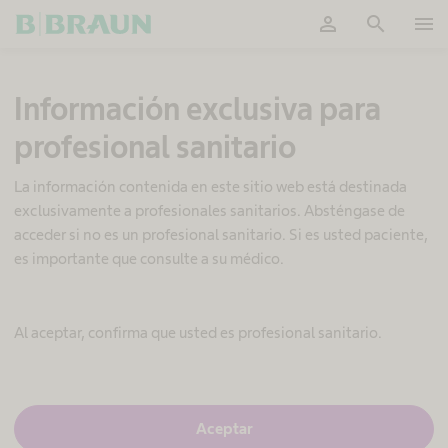
person
search
menu
OK
G
Información exclusiva para
e
s
profesional sanitario
t
i
ó
La información contenida en este sitio web está destinada
n
exclusivamente a profesionales sanitarios. Absténgase de
d
acceder si no es un profesional sanitario. Si es usted paciente,
e
es importante que consulte a su médico.
a
c
t
i
Al aceptar, confirma que usted es profesional sanitario.
v
o
s
y
s
S
Aceptar
u
í