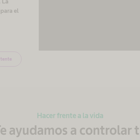
. La
para el
Más inf
Ace
powered by
Usercentr
Pla
itente
Hacer frente a la vida
e ayudamos a controlar 