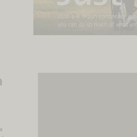
a
Necesitamos su c
cargar el serv
Utilizamos Moving
contenido que pu
sobre su actividad.
los detalles y acept
a
este c