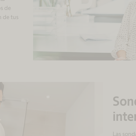
os de
n de tus
Sond
inte
Las sond