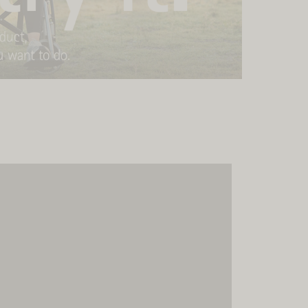
onsentimiento para
icio MovingImage.
Image para incrustar
eda recopilar datos
 Le rogamos que revise
e el servicio para ver
ontenido.