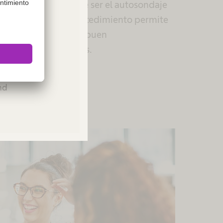
unción urinaria puede ser el autosondaje
intermitente. Este procedimiento permite
 vejiga y preservar el buen
miento de los riñones.
ies or
Please
nformación
and