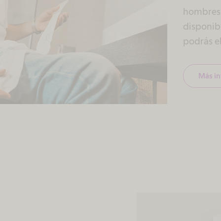
hombres 
disponibl
podrás e
Más i