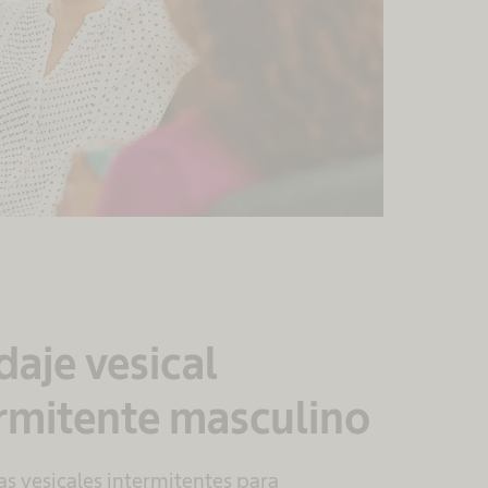
aje vesical
rmitente masculino
as vesicales intermitentes para