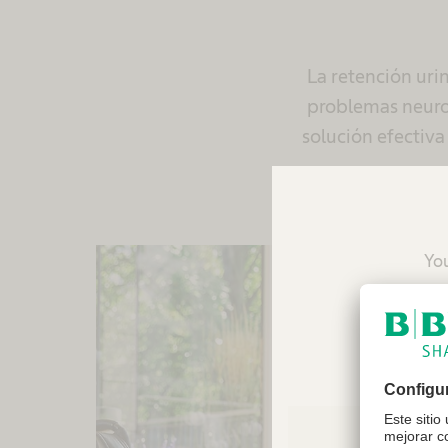
La retención uri
problemas neurol
solución efectiva
You
reco