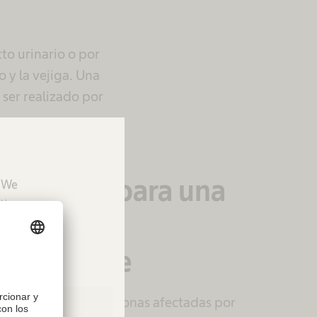
to urinario o por
 y la vejiga. Una
 ser realizado por
osondaje para una
. We
tion.
 activa
ependiente
ión para muchas personas afectadas por