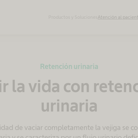
Productos y Soluciones
Atención al pacien
Retención urinaria
ir la vida con reten
urinaria
idad de vaciar completamente la vejiga se 
ria y se caracteriza por un flujo urinario defi