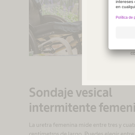
Not a
regio
co
Sondaje vesical
intermitente femen
La uretra femenina mide entre tres y cuat
centímetros de largo. Puedes elegir entre 