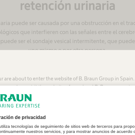
retención urinaria
naria puede ser causada por una obstrucción en el trac
ógicos que interfieren con las señales entre el cerebro
 puede ser el sondaje vesical intermitente, que puede
uno mismo o por otra persona.
Aut
r are about to enter the website of B. Braun Group in Spain
mmend you visit the website of your local B. Braun organiza
vida
ind
Estados Unidos - B. Braun Medical Inc.
La soluc
España - Grupo B. Braun España