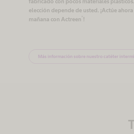
fabricado con pocos materiales plásticos
elección depende de usted. ¡Actúe ahora 
®
mañana con Actreen
!
Más información sobre nuestro catéter interm
T