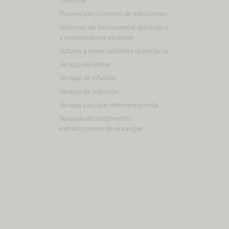
Ostomía
mundo.
Prevención y control de infecciones
Sistemas de instrumental quirúrgico
y contenedores estériles
Suturas y especialidades quirúrgicas
C
Terapia del dolor
Terapia de infusión
o
Terapia de nutrición
Terapia vascular intervencionista
n
Terapias de tratamiento
extracorpóreo de la sangre
v
i
é
r