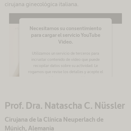
cirujana ginecológica italiana.
Necesitamos su consentimiento
para cargar el servicio YouTube
Video.
Utilizamos un servicio de terceros para
incrustar contenido de vídeo que puede
recopilar datos sobre su actividad. Le
rogamos que revise los detalles y acepte el
servicio para ver este vídeo.
Más información
Prof. Dra. Natascha C. Nüssler
Aceptar
Cirujana de la Clínica Neuperlach de
powered by
Usercentrics Consent
Management Platform
Múnich, Alemania