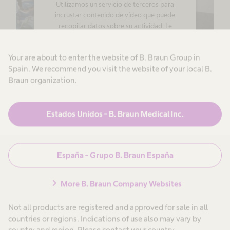
Utilizamos un servicio de terceros para
incrustar contenido de vídeo que puede
recopilar datos sobre su actividad. Le
rogamos que revise los detalles y acepte el
servicio para ver este vídeo.
Your are about to enter the website of B. Braun Group in
Spain. We recommend you visit the website of your local B.
Más información
Braun organization.
Cirujanas mujeres: una historia
Aceptar
llena de trampas
Estados Unidos - B. Braun Medical Inc.
powered by
Usercentrics Consent
Aunque se sabe que las mujeres ya practicaban
Management Platform
[1]
cirugía incluso 3500 años antes de Cristo,
España - Grupo B. Braun España
tenían que hacerlo sin educación formal, sin
reconocimiento o en secreto.
Muchas historias
chevron_right
More B. Braun Company Websites
demuestran las barreras que impiden a las
Not all products are registered and approved for sale in all
mujeres ser cirujanas y es bien sabido que las
countries or regions. Indications of use also may vary by
mujeres incluso imitaban a los hombres para
country and region. Please contact your country