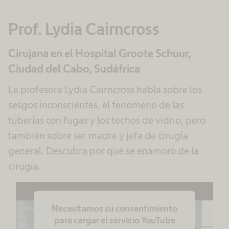
Más información
Prof. Lydia Cairncross
Aceptar
Cirujana en el Hospital Groote Schuur,
powered by
Usercentrics Consent
Management Platform
Ciudad del Cabo, Sudáfrica
La profesora Lydia Cairncross habla sobre los
sesgos inconscientes, el fenómeno de las
tuberías con fugas y los techos de vidrio, pero
también sobre ser madre y jefa de cirugía
general. Descubra por qué se enamoró de la
cirugía.
Necesitamos su consentimiento
para cargar el servicio YouTube