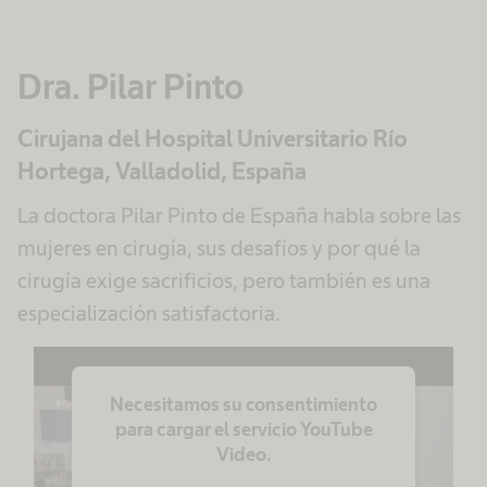
Más información
Dra. Pilar Pinto
Aceptar
Cirujana del Hospital Universitario Río
powered by
Usercentrics Consent
Management Platform
Hortega, Valladolid, España
La doctora Pilar Pinto de España habla sobre las
mujeres en cirugía, sus desafíos y por qué la
cirugía exige sacrificios, pero también es una
especialización satisfactoria.
Necesitamos su consentimiento
para cargar el servicio YouTube
Video.