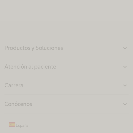
Productos y Soluciones
expand_more
Atención al paciente
expand_more
Carrera
expand_more
Conócenos
expand_more
España