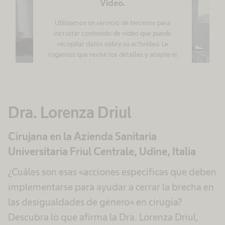
Video.
Utilizamos un servicio de terceros para
incrustar contenido de vídeo que puede
recopilar datos sobre su actividad. Le
rogamos que revise los detalles y acepte el
servicio para ver este vídeo.
Más información
Dra. Lorenza Driul
Aceptar
Cirujana en la Azienda Sanitaria
powered by
Usercentrics Consent
Management Platform
Universitaria Friul Centrale, Udine, Italia
¿Cuáles son esas «acciones específicas que deben
implementarse para ayudar a cerrar la brecha en
las desigualdades de género» en cirugía?
Descubra lo que afirma la Dra. Lorenza Driul,