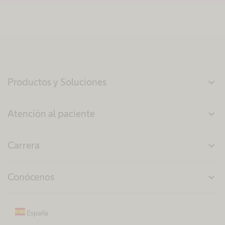
Productos y Soluciones
expand_more
Atención al paciente
expand_more
Carrera
expand_more
Conócenos
expand_more
España