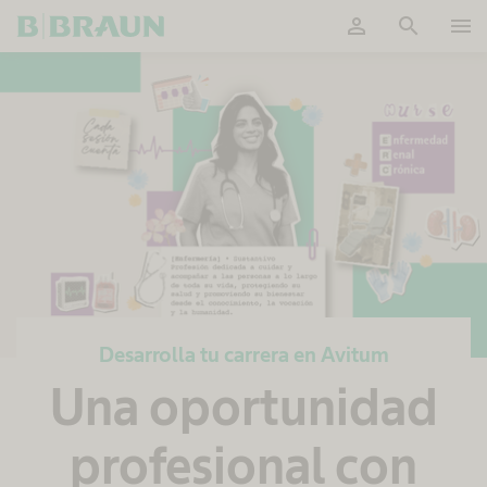
person
search
menu
OK
Desarrolla tu carrera en Avitum
Una oportunidad
profesional con