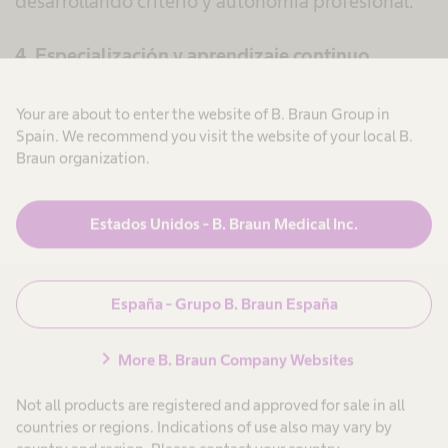
desarrollando criterio y autonomía profesional.
4. Especialización y aprendizaje continuo
La diálisis es una especialidad con gran
Your are about to enter the website of B. Braun Group in
Spain. We recommend you visit the website of your local B.
proyección. En Avitum recibirás formación desde
Braun organization.
el primer día, acompañamiento constante y
oportunidades reales para crecer como
Estados Unidos - B. Braun Medical Inc.
especialista en enfermería nefrológica.
5. Trabajo en equipo que suma
España - Grupo B. Braun España
Formarás parte de equipos cohesionados, con
chevron_right
More B. Braun Company Websites
colaboración real entre enfermería, nefrólogos y
otros profesionales. Un entorno cercano donde el
Not all products are registered and approved for sale in all
apoyo y el aprendizaje compartido forman parte
countries or regions. Indications of use also may vary by