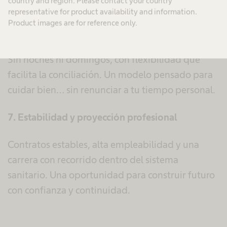
country and region. Please contact your country
del día a día.
representative for product availability and information.
Product images are for reference only.
6. Horarios que respetan tu vida
Sin noches ni domingos, con flexibilidad que
facilita la conciliación. Un modelo pensado para
cuidar bien… sin renunciar a tu tiempo personal.
7. Estabilidad y proyección profesional
Contratos estables, alta empleabilidad y una
carrera con recorrido dentro del sistema
sanitario. Una oportunidad para construir futuro
con confianza y continuidad.