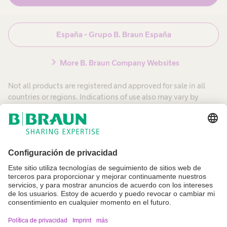
España - Grupo B. Braun España
chevron_right
More B. Braun Company Websites
Imprint
Not all products are registered and approved for sale in all
countries or regions. Indications of use also may vary by
Términos y condiciones
country and region. Please contact your country
Aviso legal y condiciones de uso
representative for product availability and information.
Product images are for reference only.
Política de privacidad
Canal interno de información
Configuración de cookies
No todos los productos que aparecen en esta web están registrados y
autorizados para la venta en otros países o regiones. Las indicaciones
de uso y presentación de dichos productos pueden variar en función