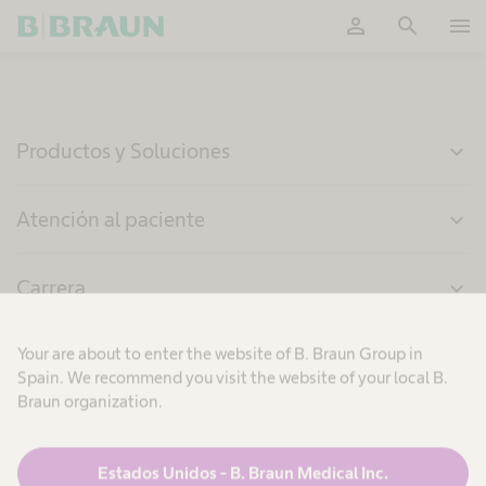
person
search
menu
OK
Productos y Soluciones
expand_more
Atención al paciente
expand_more
Carrera
expand_more
Conócenos
expand_more
Your are about to enter the website of B. Braun Group in
Spain. We recommend you visit the website of your local B.
Braun organization.
España
Estados Unidos - B. Braun Medical Inc.