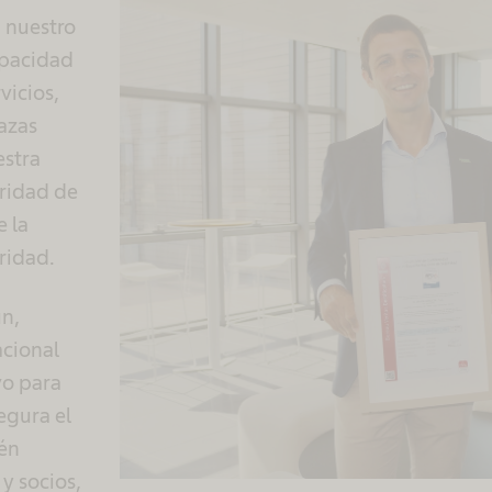
a nuestro
apacidad
vicios,
azas
estra
ridad de
e la
ridad.
un,
acional
vo para
egura el
én
 y socios,