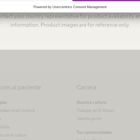
la Información y Seguridad de Comunicaciones de la
ns. Indications of use also may vary by country and region. 
esfuerzo para cumplir con los requisitos, incluyendo
ntact your country representative for product availability 
idad, análisis de riesgos y desarrollo de un Plan de M
information. Product images are for reference only.
paña, estamos comprometidos con mantener los más 
nformación vital de nuestros clientes y usuarios en el 
ción al paciente
Carrera
gías
Nuestra cultura
edad renal crónica
Trabajar en B. Braun
a
Talento joven
efalia
Tus oportunidades
ón en el cáncer