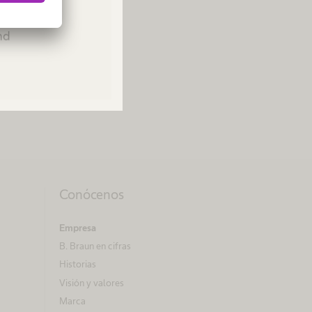
 compañía han
Please
 la definición de
and
ejora continua.
altos estándares
entorno sanitario.
Conócenos
Empresa
B. Braun en cifras
Historias
Visión y valores
Marca