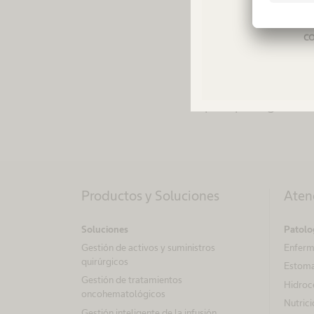
de Tecnología de 
regio
dedicado meses de 
co
políticas de segur
En B. Braun en Es
para proteger la i
Productos y Soluciones
Aten
Soluciones
Patolo
Gestión de activos y suministros
Enferm
quirúrgicos
Estom
Gestión de tratamientos
Hidroc
oncohematológicos
Nutrici
Gestión inteligente de la infusión