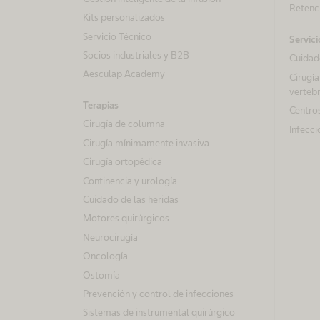
Retenci
Kits personalizados
Servicio Técnico
Servici
Socios industriales y B2B
Cuidado
Aesculap Academy
Cirugía
vertebr
Terapias
Centros
Cirugía de columna
Infecci
Cirugía mínimamente invasiva
Cirugía ortopédica
Continencia y urología
Cuidado de las heridas
Motores quirúrgicos
Neurocirugía
Oncología
Ostomía
Prevención y control de infecciones
Sistemas de instrumental quirúrgico