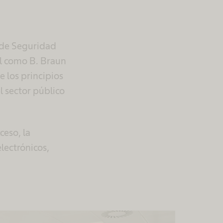
 de Seguridad
al como B. Braun
 los principios
l sector público
eso, la
electrónicos,