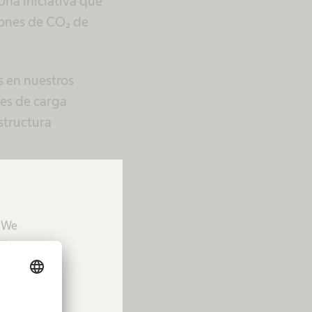
 Una iniciativa que
iones de CO₂ de
s en nuestros
es de carga
structura
ñado un plan de
uctores, teniendo
la infraestructura
. We
para fomentar una
tion.
todos los niveles