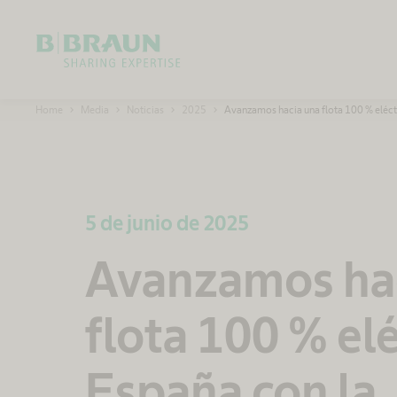
OK
B
Home
Media
Noticias
2025
Avanzamos hacia una flota 100 % eléct
.
B
r
a
u
n
S
h
5 de junio de 2025
a
r
i
n
Avanzamos ha
g
E
x
p
flota 100 % elé
e
r
t
i
s
España con la
e