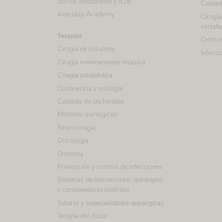
Socios industriales y B2B
Cuidado
Aesculap Academy
Cirugía
vertebr
Terapias
Centros
Cirugía de columna
Infecci
Cirugía mínimamente invasiva
Cirugía ortopédica
Continencia y urología
Cuidado de las heridas
Motores quirúrgicos
Neurocirugía
Oncología
Ostomía
Prevención y control de infecciones
Sistemas de instrumental quirúrgico
y contenedores estériles
Suturas y especialidades quirúrgicas
Terapia del dolor