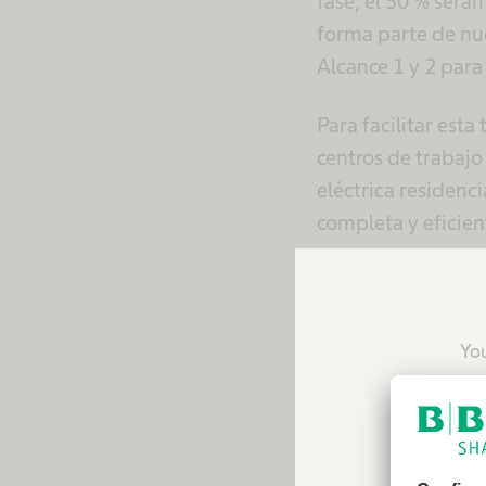
fase, el 50 % serán
forma parte de nue
Alcance 1 y 2 para
Para facilitar esta
centros de trabaj
eléctrica residenc
completa y eficien
De la mano del eq
movilidad integra
en cuenta el anális
You
de recarga. Ademá
reco
movilidad más fle
Con esta acción, r