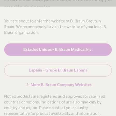
creación de sinergias.
Además, el evento ha ofrecido una
zona de
Your are about to enter the website of B. Braun Group in
Spain. We recommend you visit the website of your local B.
expositores
y un espacio de
reuniones B2B
,
Braun organization.
donde B. Braun ha conectado con otros actores
clave del sector para explorar nuevas
Estados Unidos - B. Braun Medical Inc.
oportunidades de colaboración.
Nuestra presencia refleja el compromiso de B.
España - Grupo B. Braun España
Braun con la
innovación colaborativa
, apostando
por la
transferencia de conocimiento
e
chevron_right
More B. Braun Company Websites
impulsando
alianzas estratégicas que generen
Not all products are registered and approved for sale in all
impacto real en el sistema de salud.
countries or regions. Indications of use also may vary by
country and region. Please contact your country
representative for product availability and information.