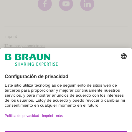
Imprint
Términos y condiciones
Aviso legal y condiciones de uso
Política de privacidad
Canal interno de información
Configuración de cookies
No todos los productos que aparecen en esta web están registrados y
autorizados para la venta en otros países o regiones. Las indicaciones
de uso y presentación de dichos productos pueden variar en función
del país y la región. Por ello, recomendamos contacte con su
representante local para conocer la disponibilidad e información del