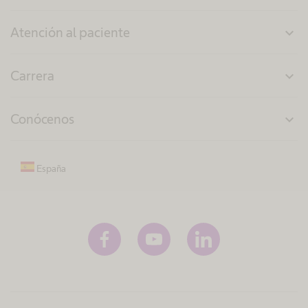
Atención al paciente
expand_more
Carrera
expand_more
Conócenos
expand_more
España