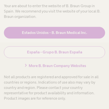
Your are about to enter the website of B. Braun Group in
Aceptar
Spain. We recommend you visit the website of your local B.
Braun organization.
powered by
Usercentrics Consent Management
Platform
Con la presencia del equipo internacional de
B.
Estados Unidos - B. Braun Medical Inc.
Braun Innovation Hub
en el congreso nos
sumergimos en las últimas tecnologías,
innovaciones pioneras y descubrimos numerosas
España - Grupo B. Braun España
oportunidades de networking.
chevron_right
More B. Braun Company Websites
Este evento ha sido una gran ocasión para
Not all products are registered and approved for sale in all
destacar nuestro
Hub Digital
en Barcelona como
countries or regions. Indications of use also may vary by
punto estratégico en el avance de nuestro
country and region. Please contact your country
representative for product availability and information.
posicionamiento en el sector
MedTech
tal y como
Product images are for reference only.
explica Ernest Buil, Innovation IT Manager: