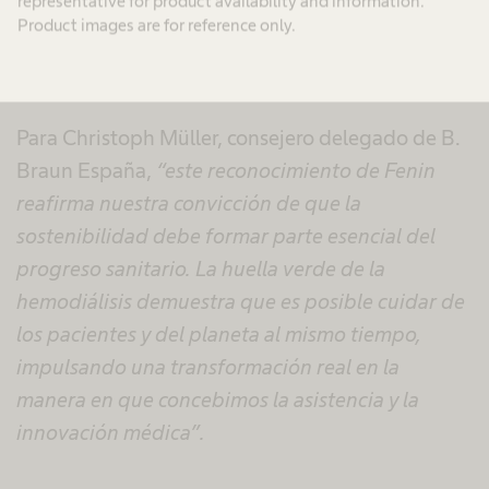
representative for product availability and information.
consumo energético y minimizar los residuos
Product images are for reference only.
generados, sin comprometer la seguridad ni la
eficacia asistencial.
Para Christoph Müller, consejero delegado de B.
Braun España,
“este reconocimiento de Fenin
reafirma nuestra convicción de que la
sostenibilidad debe formar parte esencial del
progreso sanitario. La huella verde de la
hemodiálisis demuestra que es posible cuidar de
los pacientes y del planeta al mismo tiempo,
impulsando una transformación real en la
manera en que concebimos la asistencia y la
innovación médica”.