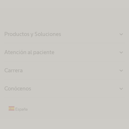
Productos y Soluciones
expand_more
Atención al paciente
expand_more
Carrera
expand_more
Conócenos
expand_more
España