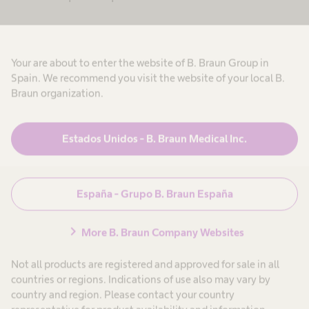
La iniciativa aborda todas las fases del
tratamiento e incorpora soluciones de alta
Your are about to enter the website of B. Braun Group in
eficiencia que reducen el consumo de recursos y
Spain. We recommend you visit the website of your local B.
la generación de residuos. Entre ellas destacan
Braun organization.
los sistemas de tratamiento de agua capaces de
recuperar hasta un 95 % del recurso utilizado, los
Estados Unidos - B. Braun Medical Inc.
equipos clínicos de bajo consumo energético y
los envases reciclables que contribuyen a
España - Grupo B. Braun España
disminuir la huella de carbono en toda la cadena
de suministro.
chevron_right
More B. Braun Company Websites
Gracias a estas innovaciones, un centro de
Not all products are registered and approved for sale in all
hemodiálisis sostenible puede ahorrar más de un
countries or regions. Indications of use also may vary by
country and region. Please contact your country
millón de litros de agua al año, reducir su