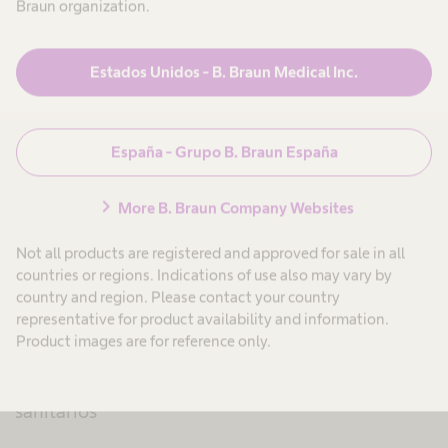
Braun organization.
con una sólida base industrial en España. En los
últimos años, la compañía ha mantenido una
Estados Unidos - B. Braun Medical Inc.
apuesta continuada por la modernización de sus
instalaciones, la mejora de procesos, la
digitalización y el desarrollo de talento técnico y
España - Grupo B. Braun España
especializado, en línea con su contribución a una
chevron_right
industria sanitaria más competitiva y resiliente.
More B. Braun Company Websites
Not all products are registered and approved for sale in all
Actualmente, B. Braun cuenta con una amplia
countries or regions. Indications of use also may vary by
presencia en España, con centros de producción,
country and region. Please contact your country
logística y diálisis distribuidos por el territorio
representative for product availability and information.
Product images are for reference only.
nacional, y una actividad que combina
fabricación, innovación tecnológica y servicios
sanitarios