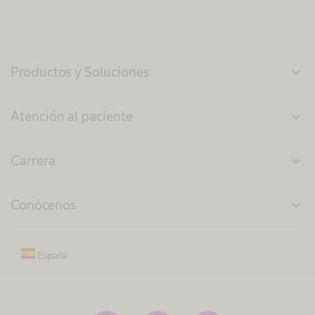
Productos y Soluciones
expand_more
Atención al paciente
expand_more
Carrera
expand_more
Conócenos
expand_more
España