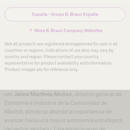
consejero delegado de B. Braun España, a
España - Grupo B. Braun España
Virginia Durán Muñoz-Cruzado
, cirujana
general de la unidad. Este reconocimiento pone
chevron_right
More B. Braun Company Websites
en valor la dedicación del equipo clínico para
ofrecer tratamientos innovadores y
Not all products are registered and approved for sale in all
countries or regions. Indications of use also may vary by
personalizados a pacientes con condiciones
country and region. Please contact your country
complejas.
representative for product availability and information.
Product images are for reference only.
El encuentro contó además con la participación
de Christoph Müller en la mesa redonda junto
con
Jaime Martínez Muñoz
, director general de
Economía e Industria de la Comunidad de
Madrid, donde se abordó la importancia de
avanzar hacia una mayor autonomía estratégica
del sector sanitario. Este espacio puso de