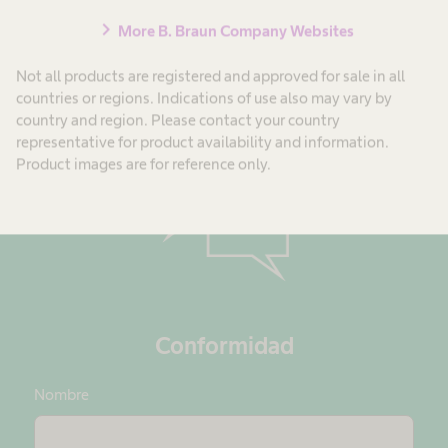
chevron_right
More B. Braun Company Websites
¿Tiene preguntas sobre el
Not all products are registered and approved for sale in all
cumplimiento?
countries or regions. Indications of use also may vary by
country and region. Please contact your country
representative for product availability and information.
Product images are for reference only.
Conformidad
Nombre