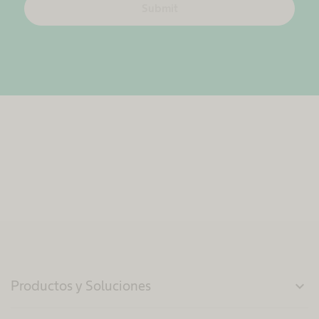
Submit
Productos y Soluciones
expand_more