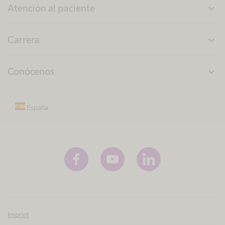
Atención al paciente
expand_more
Carrera
expand_more
Conócenos
expand_more
España
Imprint