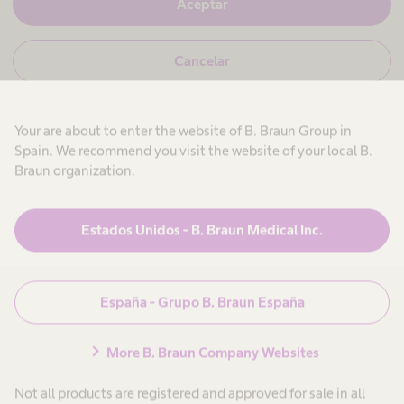
S
Aceptar
í
e
,
s
N
Cancelar
o
o
y
r
,
p
n
r
o
o
t
Your are about to enter the website of B. Braun Group in
s
f
rtos
o
e
Spain. We recommend you visit the website of your local B.
y
s
Braun organization.
p
o
i
r
o
Productos y Soluciones
expand_more
o
n
f
a
s
Estados Unidos - B. Braun Medical Inc.
eso y
e
l
s
s
Atención al paciente
expand_more
i
a
y
o
n
jas
n
i
España - Grupo B. Braun España
a
t
Carrera
expand_more
l
a
a
s
r
chevron_right
a
i
More B. Braun Company Websites
n
o
rto
g
Conócenos
expand_more
i
.
t
Not all products are registered and approved for sale in all