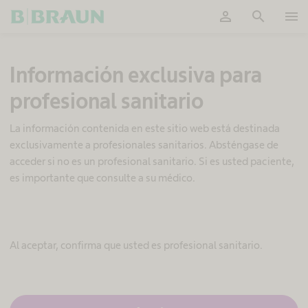
person
search
menu
OK
A
Información exclusiva para
c
c
profesional sanitario
e
s
o
La información contenida en este sitio web está destinada
v
exclusivamente a profesionales sanitarios. Absténgase de
a
acceder si no es un profesional sanitario. Si es usted paciente,
s
es importante que consulte a su médico.
c
u
l
a
r
Al aceptar, confirma que usted es profesional sanitario.
P
u