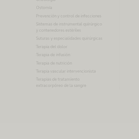
Ostomía
a
Prevención y control de infecciones
Sistemas de instrumental quirúrgico
c
y contenedores estériles
Suturas y especialidades quirúrgicas
i
Terapia del dolor
Terapia de infusión
ó
Terapia de nutrición
n
Terapia vascular intervencionista
Terapias de tratamiento
extracorpóreo de la sangre
p
o
r
s