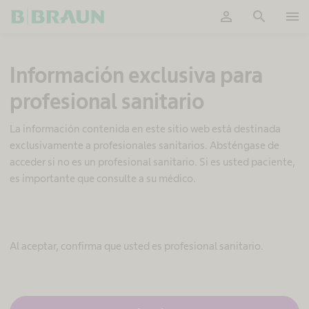
person
search
menu
OK
G
Información exclusiva para
u
a
profesional sanitario
n
t
e
La información contenida en este sitio web está destinada
s
exclusivamente a profesionales sanitarios. Absténgase de
m
acceder si no es un profesional sanitario. Si es usted paciente,
é
es importante que consulte a su médico.
d
i
c
o
s
Al aceptar, confirma que usted es profesional sanitario.
y
d
e
p
r