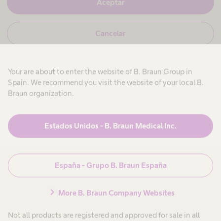
S
Aceptar
o
í
t
,
s
e
N
Cancelar
o
c
o
y
c
,
p
i
n
r
o
o
ó
Your are about to enter the website of B. Braun Group in
s
f
n
I
o
e
Spain. We recommend you visit the website of your local B.
y
s
n
Braun organization.
p
i
f
I
r
o
Productos y Soluciones
expand_more
o
o
n
f
a
r
Estados Unidos - B. Braun Medical Inc.
e
n
l
m
s
s
Atención al paciente
expand_more
i
a
a
o
n
f
c
n
i
España - Grupo B. Braun España
i
a
t
Carrera
expand_more
l
a
ó
o
s
r
n
chevron_right
a
i
More B. Braun Company Websites
p
n
o
Conócenos
expand_more
i
.
r
a
t
Not all products are registered and approved for sale in all
r