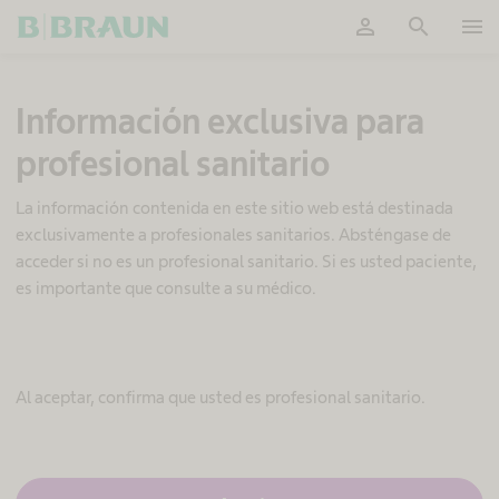
person
search
menu
OK
C
Información exclusiva para
ó
m
profesional sanitario
o
c
o
La información contenida en este sitio web está destinada
n
exclusivamente a profesionales sanitarios. Absténgase de
t
acceder si no es un profesional sanitario. Si es usted paciente,
a
es importante que consulte a su médico.
c
t
a
r
n
Al aceptar, confirma que usted es profesional sanitario.
o
s
P