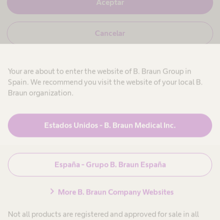
S
Aceptar
o
í
,
s
N
Cancelar
o
n
o
y
,
p
n
r
t
o
o
Your are about to enter the website of B. Braun Group in
s
f
o
e
Spain. We recommend you visit the website of your local B.
y
s
e
Braun organization.
p
L
i
r
o
Productos y Soluciones
expand_more
o
o
n
e
f
a
Estados Unidos - B. Braun Medical Inc.
s
e
l
s
s
c
Atención al paciente
expand_more
n
i
a
o
n
a
n
i
España - Grupo B. Braun España
a
t
c
m
Carrera
expand_more
l
a
s
r
p
chevron_right
a
i
More B. Braun Company Websites
o
n
o
o
Conócenos
expand_more
i
.
t
s
Not all products are registered and approved for sale in all