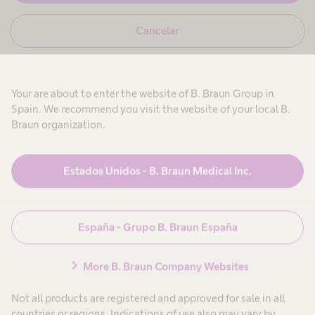
e
,
s
N
Cancelar
o
m
o
y
,
p
n
r
o
i
o
s
f
Your are about to enter the website of B. Braun Group in
o
e
y
Spain. We recommend you visit the website of your local B.
s
n
p
i
Braun organization.
r
o
Productos y Soluciones
expand_more
o
n
um de
a
f
a
e
l
Estados Unidos - B. Braun Medical Inc.
omía
s
s
Atención al paciente
expand_more
i
a
r
o
n
n
i
rum de
a
t
i
España - Grupo B. Braun España
Carrera
expand_more
l
a
ía es un
s
r
a
i
io
chevron_right
o
n
More B. Braun Company Websites
o
Conócenos
expand_more
i
tivo
.
t
Not all products are registered and approved for sale in all
ado para
a
r
countries or regions. Indications of use also may vary by