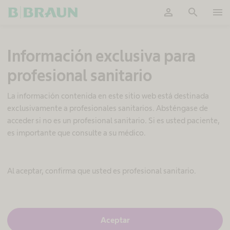
person
search
menu
OK
A
Información exclusiva para
e
s
profesional sanitario
c
u
l
La información contenida en este sitio web está destinada
a
exclusivamente a profesionales sanitarios. Absténgase de
p
acceder si no es un profesional sanitario. Si es usted paciente,
A
es importante que consulte a su médico.
c
a
d
e
Al aceptar, confirma que usted es profesional sanitario.
m
y
S
S
Aceptar
í