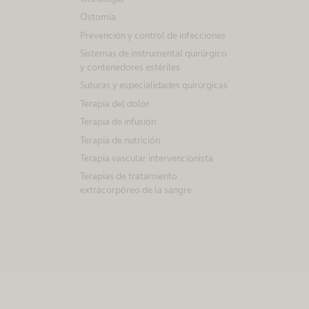
r
Ostomía
c
Prevención y control de infecciones
i
Sistemas de instrumental quirúrgico
ó
y contenedores estériles
n
Suturas y especialidades quirúrgicas
Terapia del dolor
g
Terapia de infusión
u
Terapia de nutrición
i
Terapia vascular intervencionista
a
Terapias de tratamiento
d
extracorpóreo de la sangre
a
p
o
r
u