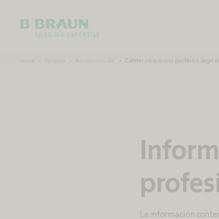
 en
OK
ntes
B
Home
Terapias
Acceso vascular
Catéter intravenoso periférico largo d
.
cceso
B
r
a
u
o
n
S
h
a
r
.
i
Inform
n
g
E
x
p
profes
e
r
riféricos
t
i
s
rción
e
La información conten