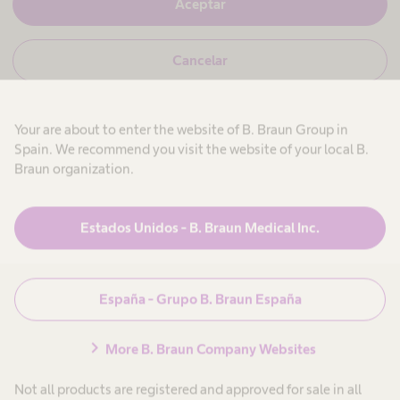
S
Aceptar
a
í
s
,
s
v
N
Cancelar
o
e
o
y
s
,
p
i
n
r
o
o
c
U
Your are about to enter the website of B. Braun Group in
s
f
a
o
e
Spain. We recommend you visit the website of your local B.
l
r
y
s
Braun organization.
e
p
i
o
r
o
s
Productos y Soluciones
expand_more
o
n
u
-
f
a
r
Estados Unidos - B. Braun Medical Inc.
e
l
T
e
s
s
Atención al paciente
expand_more
i
a
t
a
o
n
r
n
i
i
a
España - Grupo B. Braun España
a
t
Carrera
expand_more
l
n
l
a
s
r
e
e
chevron_right
a
i
More B. Braun Company Websites
s
n
o
Conócenos
expand_more
y
r
i
.
s
t
Not all products are registered and approved for sale in all
®