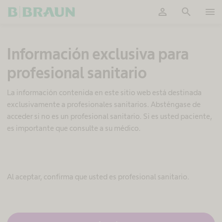
person
search
menu
OK
M
Información exclusiva para
a
n
profesional sanitario
t
e
n
La información contenida en este sitio web está destinada
i
exclusivamente a profesionales sanitarios. Absténgase de
m
acceder si no es un profesional sanitario. Si es usted paciente,
i
es importante que consulte a su médico.
e
n
t
o
d
Al aceptar, confirma que usted es profesional sanitario.
e
s
o
n
d