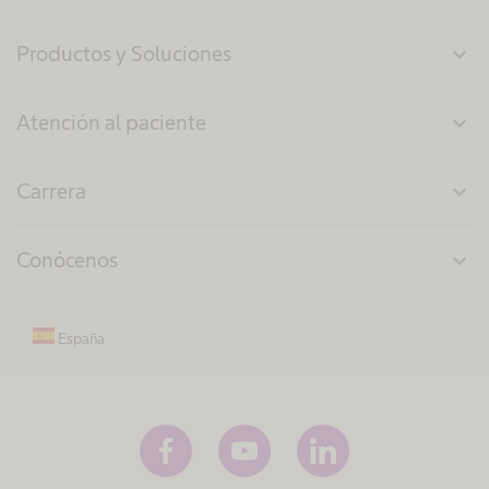
Productos y Soluciones
expand_more
Atención al paciente
expand_more
Carrera
expand_more
Conócenos
expand_more
España