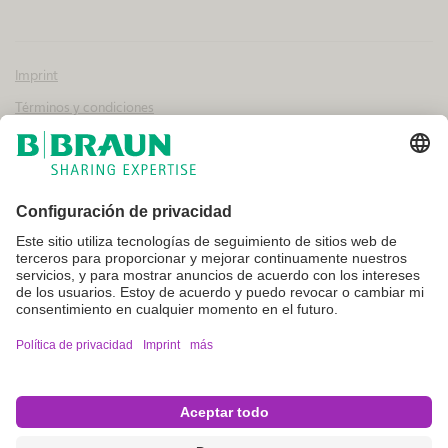
Imprint
Términos y condiciones
Aviso legal y condiciones de uso
Política de privacidad
Canal interno de información
Configuración de cookies
No todos los productos que aparecen en esta web están registrados y
autorizados para la venta en otros países o regiones. Las indicaciones
de uso y presentación de dichos productos pueden variar en función
del país y la región. Por ello, recomendamos contacte con su
representante local para conocer la disponibilidad e información del
producto. Las imágenes de los productos que pueden aparecer en la
web son solo de referencia.