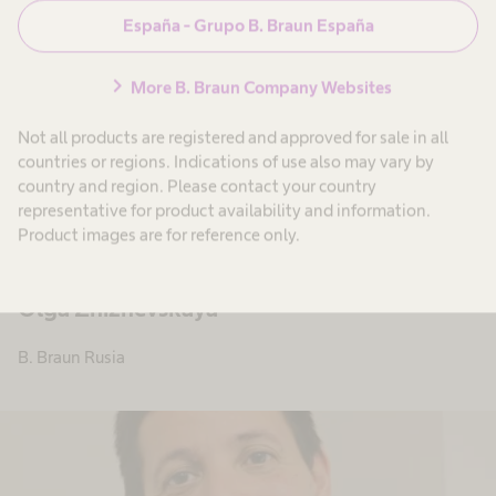
España - Grupo B. Braun España
chevron_right
More B. Braun Company Websites
Not all products are registered and approved for sale in all
countries or regions. Indications of use also may vary by
country and region. Please contact your country
representative for product availability and information.
Product images are for reference only.
Olga Zhiznevskaya
B. Braun Rusia