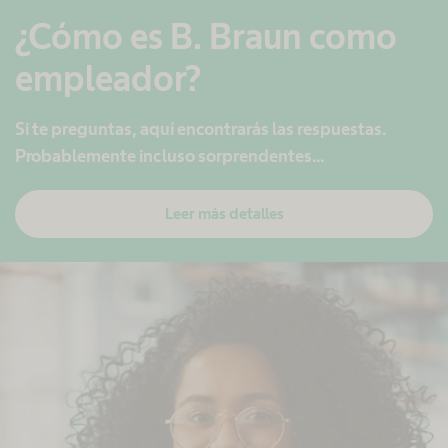
¿Cómo es B. Braun como
empleador?
Si te preguntas, aquí encontrarás las respuestas.
Probablemente incluso sorprendentes...
Leer más detalles